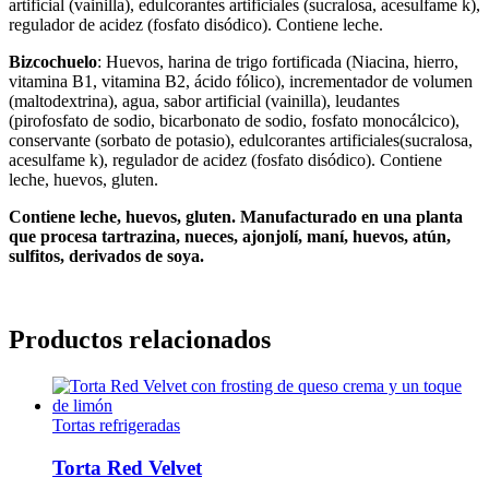
artificial (vainilla), edulcorantes artificiales (sucralosa, acesulfame k),
regulador de acidez (fosfato disódico).
Contiene leche.
Bizcochuelo
: Huevos, harina de trigo fortificada
(Niacina, hierro,
vitamina B1, vitamina B2, ácido fólico), incrementador de volumen
(maltodextrina), agua, sabor artificial (vainilla), leudantes
(pirofosfato de sodio, bicarbonato de sodio, fosfato monocálcico),
conservante (sorbato de potasio), edulcorantes artificiales(sucralosa,
acesulfame k), regulador de acidez (fosfato disódico).
Contiene
leche, huevos, gluten.
Contiene leche, huevos, gluten.
Manufacturado en una planta
que procesa tartrazina, nueces, ajonjolí, maní, huevos, atún,
sulfitos, derivados de soya.
Productos relacionados
Tortas refrigeradas
Torta Red Velvet