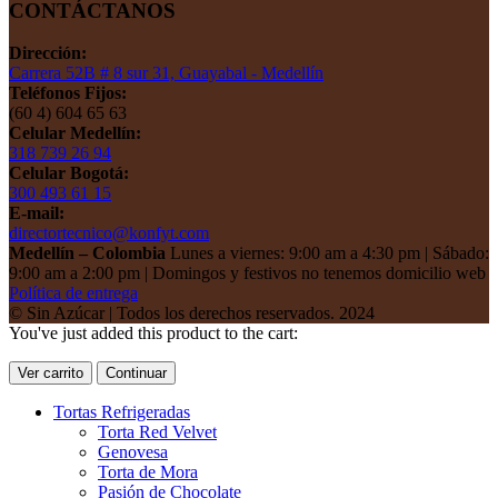
CONTÁCTANOS
Dirección:
Carrera 52B # 8 sur 31, Guayabal - Medellín
Teléfonos Fijos:
(60 4) 604 65 63
Celular Medellín:
318 739 26 94
Celular Bogotá:
300 493 61 15
E-mail:
directortecnico@konfyt.com
Medellín – Colombia
Lunes a viernes: 9:00 am a 4:30 pm | Sábado:
9:00 am a 2:00 pm | Domingos y festivos no tenemos domicilio web
Política de entrega
© Sin Azúcar | Todos los derechos reservados. 2024
You've just added this product to the cart:
Ver carrito
Continuar
Tortas Refrigeradas
Torta Red Velvet
Genovesa
Torta de Mora
Pasión de Chocolate