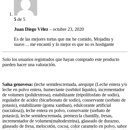
5
de 5
Juan Diego Vëlez
–
octubre 23, 2020
Es de las mejores tortas que me he comido, Mojadita y
suave… me encantó y lo mejor es que no es hostigante
Solo los usuarios registrados que hayan comprado este producto
pueden hacer una valoración.
Salsa genovesa:
(
leche semidescremada,
arequipe (
Leche entera y/o
leche en polvo entera,
humectante (sorbitol líquido), incrementador
de volumen (polidextrosa), estabilizante (tripolifosfato de sodio),
regulador de acidez (bicarbonato de sodio), conservante (sorbato de
potasio), estabilizante (goma xanthan), edulcorante artificial
(sucralosa)),
leche entera en polvo
, conservante (sorbato de
potasio)),
leche semidescremada
, premezcla chantilly, fresas,
incrementador de volumen(maltodextrina), glaseado de durazno,
glaseado de fresa, melocotón, cocoa, color caramelo en polvo, sabor