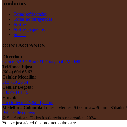
productos
Tortas refrigeradas
Tortas no refrigeradas
Postres
Postres pequeños
Snacks
CONTÁCTANOS
Dirección:
Carrera 52B # 8 sur 31, Guayabal - Medellín
Teléfonos Fijos:
(60 4) 604 65 63
Celular Medellín:
318 739 26 94
Celular Bogotá:
300 493 61 15
E-mail:
directortecnico@konfyt.com
Medellín – Colombia
Lunes a viernes: 9:00 am a 4:30 pm | Sábado: 
Política de entrega
© Sin Azúcar | Todos los derechos reservados. 2024
You've just added this product to the cart: