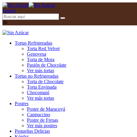
Search
0
0
Tortas Refrigeradas
Torta Red Velvet
Genovesa
Torta de Mora
Pasión de Chocolate
Ver más tortas
Tortas no Refrigeradas
Torta de Chocolate
Torta Envinada
Chocomaní
Ver más tortas
Postres
Postre de Maracuyá
Cappuccino
Postre de Fresas
Ver más postres
Pequeñas Delicias
Kónfyt