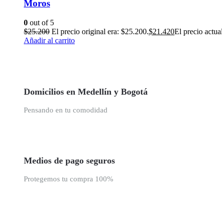
Moros
0
out of 5
$
25.200
El precio original era: $25.200.
$
21.420
El precio actua
Añadir al carrito
Domicilios en Medellín y Bogotá
Pensando en tu comodidad
Medios de pago seguros
Protegemos tu compra 100%