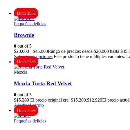
Dcto 25%
Pequeñas delicias
Brownie
0
out of 5
$
20.000
-
$
45.000
Rango de precios: desde $20.000 hasta $45.
Seleccionar opciones
Este producto tiene múltiples variantes. 
Dcto 15%
Mezcla
Mezcla Torta Red Velvet
0
out of 5
$
15.200
El precio original era: $15.200.
$
12.920
El precio actua
Añadir al carrito
Dcto 15%
Pequeñas delicias