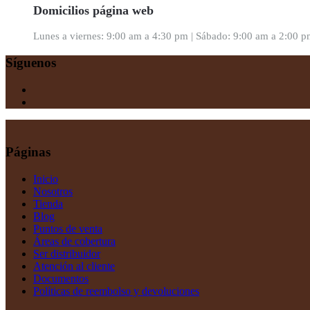
Domicilios página web
Lunes a viernes: 9:00 am a 4:30 pm | Sábado: 9:00 am a 2:00 
Síguenos
Páginas
Inicio
Nosotros
Tienda
Blog
Puntos de venta
Áreas de cobertura
Ser distribuidor
Atención al cliente
Documentos
Políticas de reembolso y devoluciones