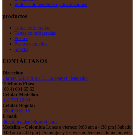
Políticas de reembolso y devoluciones
productos
Tortas refrigeradas
Tortas no refrigeradas
Postres
Postres pequeños
Snacks
CONTÁCTANOS
Dirección:
Carrera 52B # 8 sur 31, Guayabal - Medellín
Teléfonos Fijos:
(60 4) 604 65 63
Celular Medellín:
318 739 26 94
Celular Bogotá:
300 493 61 15
E-mail:
directortecnico@konfyt.com
Medellín – Colombia
Lunes a viernes: 9:00 am a 4:30 pm | Sábado:
9:00 am a 2:00 pm | Domingos y festivos no tenemos domicilio web