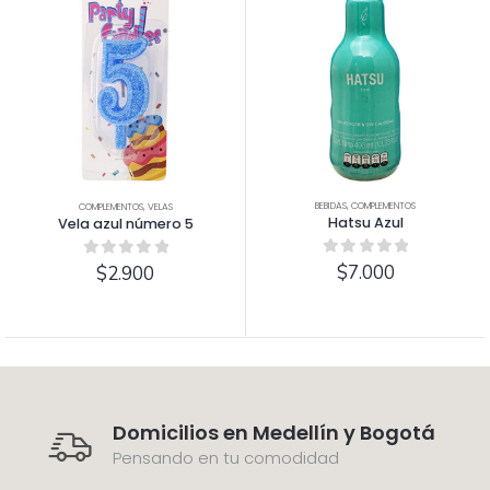
BEBIDAS
,
COMPLEMENTOS
COMPLEMENTOS
,
VELAS
Hatsu Azul
Vela azul número 5
0
out of 5
$
7.000
0
out of 5
$
2.900
Domicilios en Medellín y Bogotá
Pensando en tu comodidad