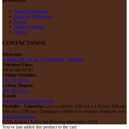
Tortas refrigeradas
Tortas no refrigeradas
Postres
Postres pequeños
Snacks
CONTÁCTANOS
Dirección:
Carrera 52B # 8 sur 31, Guayabal - Medellín
Teléfonos Fijos:
(60 4) 604 65 63
Celular Medellín:
318 739 26 94
Celular Bogotá:
300 493 61 15
E-mail:
directortecnico@konfyt.com
Medellín – Colombia
Lunes a viernes: 9:00 am a 4:30 pm | Sábado:
9:00 am a 2:00 pm | Domingos y festivos no tenemos domicilio web
Política de entrega
© Sin Azúcar | Todos los derechos reservados. 2024
You've just added this product to the cart: