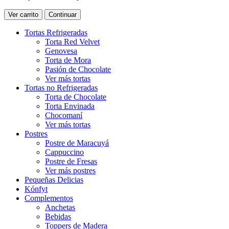
Ver carrito
Continuar
Tortas Refrigeradas
Torta Red Velvet
Genovesa
Torta de Mora
Pasión de Chocolate
Ver más tortas
Tortas no Refrigeradas
Torta de Chocolate
Torta Envinada
Chocomaní
Ver más tortas
Postres
Postre de Maracuyá
Cappuccino
Postre de Fresas
Ver más postres
Pequeñas Delicias
Kónfyt
Complementos
Anchetas
Bebidas
Toppers de Madera