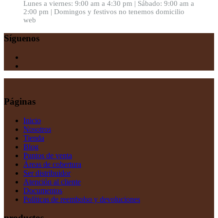
Lunes a viernes: 9:00 am a 4:30 pm | Sábado: 9:00 am a
2:00 pm | Domingos y festivos no tenemos domicilio
web
Síguenos
Páginas
Inicio
Nosotros
Tienda
Blog
Puntos de venta
Áreas de cobertura
Ser distribuidor
Atención al cliente
Documentos
Políticas de reembolso y devoluciones
productos