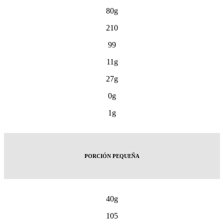
80g
210
99
11g
27g
0g
1g
PORCIÓN PEQUEÑA
40g
105