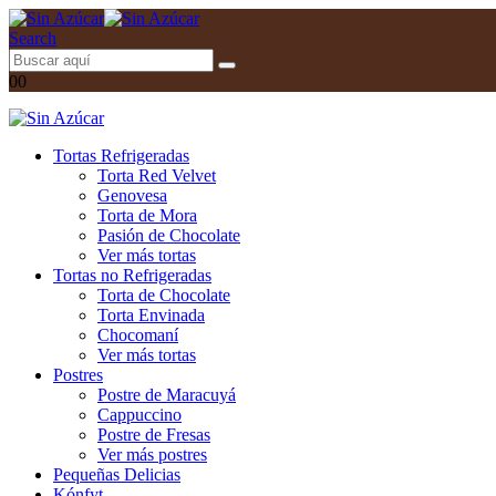
Search
0
0
Tortas Refrigeradas
Torta Red Velvet
Genovesa
Torta de Mora
Pasión de Chocolate
Ver más tortas
Tortas no Refrigeradas
Torta de Chocolate
Torta Envinada
Chocomaní
Ver más tortas
Postres
Postre de Maracuyá
Cappuccino
Postre de Fresas
Ver más postres
Pequeñas Delicias
Kónfyt