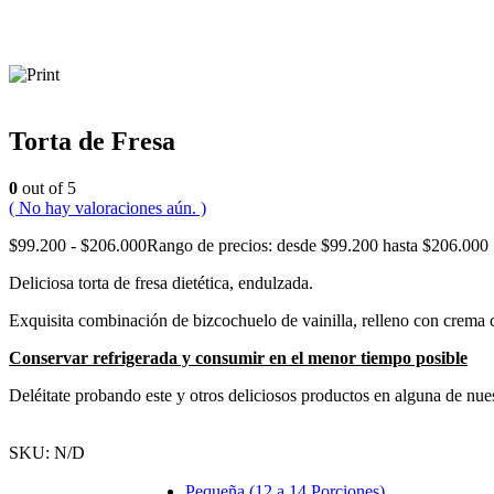
Torta de Fresa
0
out of 5
( No hay valoraciones aún. )
$
99.200
-
$
206.000
Rango de precios: desde $99.200 hasta $206.000
Deliciosa torta de fresa dietética, endulzada.
Exquisita combinación de bizcochuelo de vainilla, relleno con crema ch
Conservar refrigerada y consumir en el menor tiempo posible
Deléitate probando este y otros deliciosos productos en alguna de nues
SKU:
N/D
Pequeña (12 a 14 Porciones)