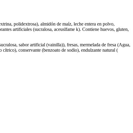
trina, polidextrosa), almidón de maíz, leche entera en polvo,
orantes artificiales (sucralosa, aceuslfame k). Contiene huevos, gluten,
alosa, sabor artificial (vainilla)), fresas, mermelada de fresa (Agua,
do cítrico), conservante (benzoato de sodio), endulzante natural (