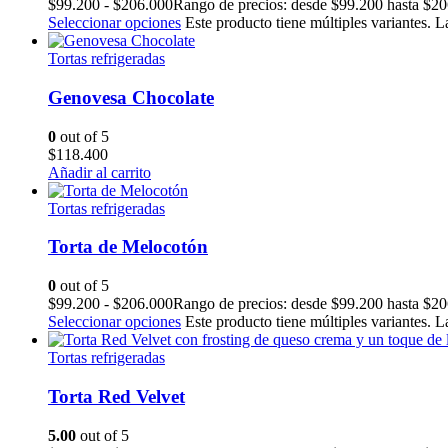
$
99.200
-
$
206.000
Rango de precios: desde $99.200 hasta $2
Seleccionar opciones
Este producto tiene múltiples variantes. 
Tortas refrigeradas
Genovesa Chocolate
0
out of 5
$
118.400
Añadir al carrito
Tortas refrigeradas
Torta de Melocotón
0
out of 5
$
99.200
-
$
206.000
Rango de precios: desde $99.200 hasta $2
Seleccionar opciones
Este producto tiene múltiples variantes. 
Tortas refrigeradas
Torta Red Velvet
5.00
out of 5