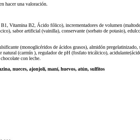
en hacer una valoración.
na B1, Vitamina B2, Ácido fólico), incrementadores de volumen (maltodex
co), sabor artificial (vainilla), conservante (sorbato de potasio), edulc
ficante (monoglicéridos de ácidos grasos), almidón pregelatinizado, sucr
r natural (carmín ), regulador de pH (fosfato tricálcico), acidulante(áci
a chocolate con leche.
na, nueces, ajonjolí, maní, huevos, atún, sulfitos