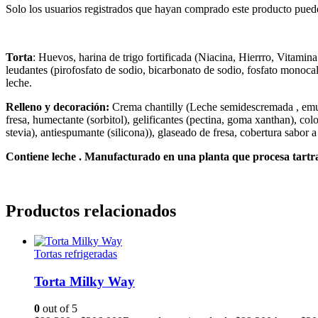
Solo los usuarios registrados que hayan comprado este producto pued
Torta
: Huevos, harina de trigo fortificada (Niacina, Hierrro, Vitami
leudantes (pirofosfato de sodio, bicarbonato de sodio, fosfato monocalci
leche.
Relleno y decoración:
Crema chantilly (Leche semidescremada , emulsi
fresa, humectante (sorbitol), gelificantes (pectina, goma xanthan), colo
stevia), antiespumante (silicona)), glaseado de fresa, cobertura sabor 
Contiene leche . Manufacturado en una planta que procesa tartrazi
Productos relacionados
Tortas refrigeradas
Torta Milky Way
0
out of 5