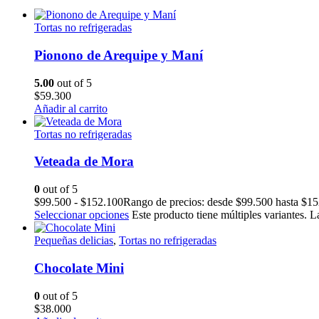
Tortas no refrigeradas
Pionono de Arequipe y Maní
5.00
out of 5
$
59.300
Añadir al carrito
Tortas no refrigeradas
Veteada de Mora
0
out of 5
$
99.500
-
$
152.100
Rango de precios: desde $99.500 hasta $1
Seleccionar opciones
Este producto tiene múltiples variantes. 
Pequeñas delicias
,
Tortas no refrigeradas
Chocolate Mini
0
out of 5
$
38.000