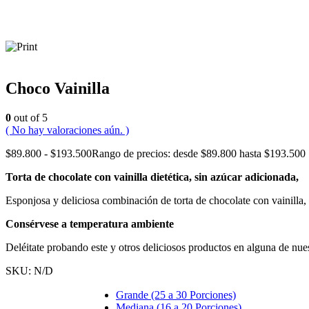
Choco Vainilla
0
out of 5
( No hay valoraciones aún. )
$
89.800
-
$
193.500
Rango de precios: desde $89.800 hasta $193.500
Torta de chocolate con vainilla dietética, sin azúcar adicionada,
Esponjosa y deliciosa combinación de torta de chocolate con vainilla,
Consérvese a temperatura ambiente
Deléitate probando este y otros deliciosos productos en alguna de nues
SKU:
N/D
Grande (25 a 30 Porciones)
Mediana (16 a 20 Porciones)