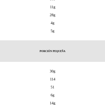
11g
28g
4g
5g
PORCIÓN PEQUEÑA
30g
114
51
6g
14g