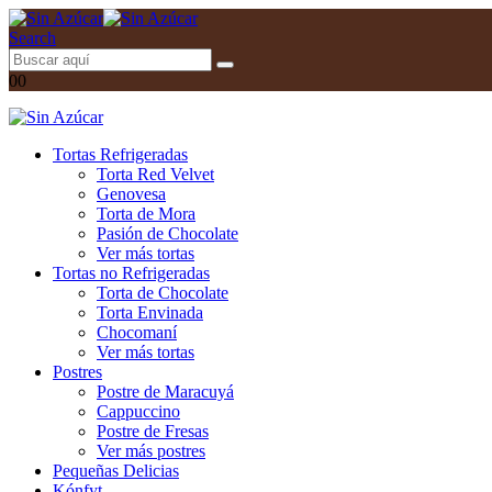
Search
0
0
Tortas Refrigeradas
Torta Red Velvet
Genovesa
Torta de Mora
Pasión de Chocolate
Ver más tortas
Tortas no Refrigeradas
Torta de Chocolate
Torta Envinada
Chocomaní
Ver más tortas
Postres
Postre de Maracuyá
Cappuccino
Postre de Fresas
Ver más postres
Pequeñas Delicias
Kónfyt