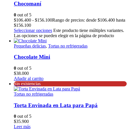
Chocomaní
0
out of 5
$
106.400
-
$
156.100
Rango de precios: desde $106.400 hasta
$156.100
Seleccionar opciones
Este producto tiene múltiples variantes.
Las opciones se pueden elegir en la página de producto
Pequeñas delicias
,
Tortas no refrigeradas
Chocolate Mini
0
out of 5
$
38.000
Añadir al carrito
Sin existencias
Tortas no refrigeradas
Torta Envinada en Lata para Papá
0
out of 5
$
35.900
Leer más