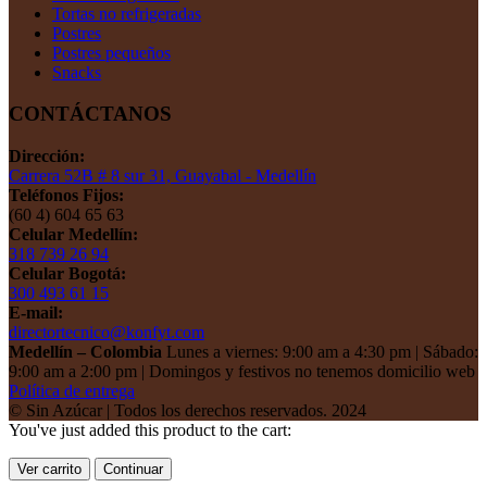
Tortas no refrigeradas
Postres
Postres pequeños
Snacks
CONTÁCTANOS
Dirección:
Carrera 52B # 8 sur 31, Guayabal - Medellín
Teléfonos Fijos:
(60 4) 604 65 63
Celular Medellín:
318 739 26 94
Celular Bogotá:
300 493 61 15
E-mail:
directortecnico@konfyt.com
Medellín – Colombia
Lunes a viernes: 9:00 am a 4:30 pm | Sábado:
9:00 am a 2:00 pm | Domingos y festivos no tenemos domicilio web
Política de entrega
© Sin Azúcar | Todos los derechos reservados. 2024
You've just added this product to the cart:
Ver carrito
Continuar