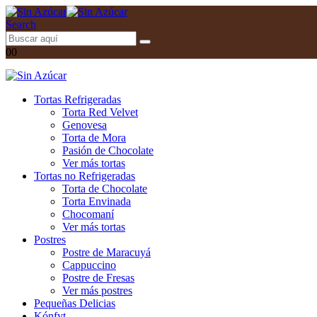
Search
0
0
Tortas Refrigeradas
Torta Red Velvet
Genovesa
Torta de Mora
Pasión de Chocolate
Ver más tortas
Tortas no Refrigeradas
Torta de Chocolate
Torta Envinada
Chocomaní
Ver más tortas
Postres
Postre de Maracuyá
Cappuccino
Postre de Fresas
Ver más postres
Pequeñas Delicias
Kónfyt