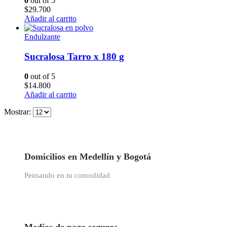
0
out of 5
$
29.700
Añadir al carrito
Endulzante
Sucralosa Tarro x 180 g
0
out of 5
$
14.800
Añadir al carrito
Mostrar:
Domicilios en Medellín y Bogotá
Pensando en tu comodidad
Medios de pago seguros