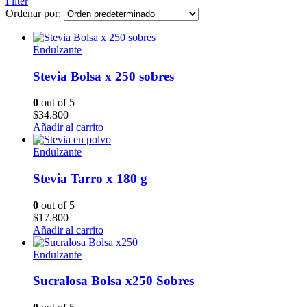
Filter
Ordenar por:
Endulzante
Stevia Bolsa x 250 sobres
0
out of 5
$
34.800
Añadir al carrito
Endulzante
Stevia Tarro x 180 g
0
out of 5
$
17.800
Añadir al carrito
Endulzante
Sucralosa Bolsa x250 Sobres