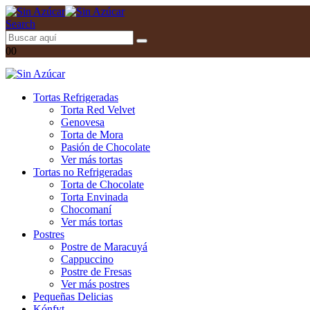
Search
0
0
Tortas Refrigeradas
Torta Red Velvet
Genovesa
Torta de Mora
Pasión de Chocolate
Ver más tortas
Tortas no Refrigeradas
Torta de Chocolate
Torta Envinada
Chocomaní
Ver más tortas
Postres
Postre de Maracuyá
Cappuccino
Postre de Fresas
Ver más postres
Pequeñas Delicias
Kónfyt