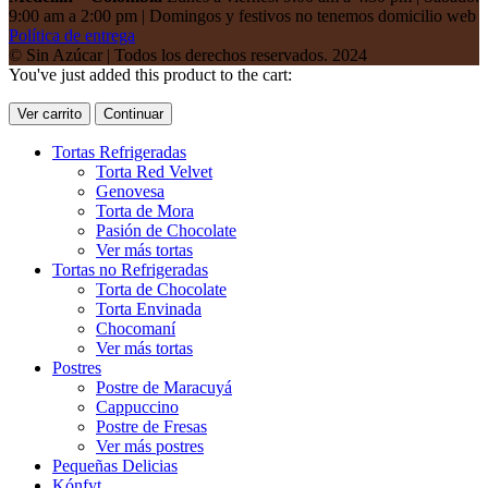
9:00 am a 2:00 pm | Domingos y festivos no tenemos domicilio web
Política de entrega
© Sin Azúcar | Todos los derechos reservados. 2024
You've just added this product to the cart:
Ver carrito
Continuar
Tortas Refrigeradas
Torta Red Velvet
Genovesa
Torta de Mora
Pasión de Chocolate
Ver más tortas
Tortas no Refrigeradas
Torta de Chocolate
Torta Envinada
Chocomaní
Ver más tortas
Postres
Postre de Maracuyá
Cappuccino
Postre de Fresas
Ver más postres
Pequeñas Delicias
Kónfyt