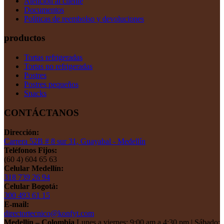
Atención al cliente
Documentos
Políticas de reembolso y devoluciones
productos
Tortas refrigeradas
Tortas no refrigeradas
Postres
Postres pequeños
Snacks
CONTÁCTANOS
Dirección:
Carrera 52B # 8 sur 31, Guayabal - Medellín
Teléfonos Fijos:
(60 4) 604 65 63
Celular Medellín:
318 739 26 94
Celular Bogotá:
300 493 61 15
E-mail:
directortecnico@konfyt.com
Medellín – Colombia
Lunes a viernes: 9:00 am a 4:30 pm | Sábado: