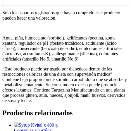
Solo los usuarios registrados que hayan comprado este producto
pueden hacer una valoración.
Agua, piña, humectante (sorbitol), gelificantes (pectina, goma
xantan), regulador de pH (fosfato tricálcico), acidulante (ácido
cítrico), conservante (benzoato de sodio), edulcorantes artificiales
(sucralosa, acesulfame-K), antiespumante (silicona), colorantes
artificiales (amarillo No 5, amarillo No 6).
“Este producto puede ser usado por diabéticos dentro de las
restricciones calóricas de una dieta con supervisión médica”
Contiene baja proporción de sorbitol, carbohidrato que se absorbe y
metaboliza lentamente. Su consumo en exceso puede producir
efectos laxantes. Contiene Tartrazina Manufacturado en una planta
que procesa gluten, atún, nueces, ajonjolí, maní, huevos, derivados
de soya y leche.
Productos relacionados
Conservas sin azúcar