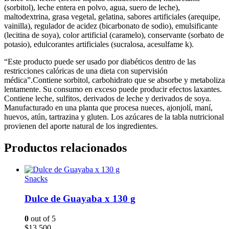
(sorbitol), leche entera en polvo, agua, suero de leche),
maltodextrina, grasa vegetal, gelatina, sabores artificiales (arequipe,
vainilla), regulador de acidez (bicarbonato de sodio), emulsificante
(lecitina de soya), color artificial (caramelo), conservante (sorbato de
potasio), edulcorantes artificiales (sucralosa, acesulfame k).
“Este producto puede ser usado por diabéticos dentro de las
restricciones calóricas de una dieta con supervisión
médica”.Contiene sorbitol, carbohidrato que se absorbe y metaboliza
lentamente. Su consumo en exceso puede producir efectos laxantes.
Contiene leche, sulfitos, derivados de leche y derivados de soya.
Manufacturado en una planta que procesa nueces, ajonjolí, maní,
huevos, atún, tartrazina y gluten. Los azúcares de la tabla nutricional
provienen del aporte natural de los ingredientes.
Productos relacionados
Snacks
Dulce de Guayaba x 130 g
0
out of 5
$
13.500