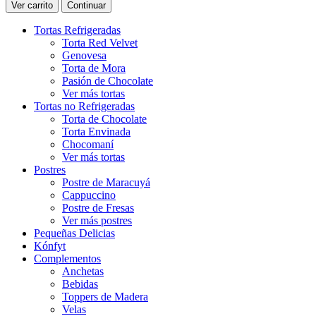
Ver carrito
Continuar
Tortas Refrigeradas
Torta Red Velvet
Genovesa
Torta de Mora
Pasión de Chocolate
Ver más tortas
Tortas no Refrigeradas
Torta de Chocolate
Torta Envinada
Chocomaní
Ver más tortas
Postres
Postre de Maracuyá
Cappuccino
Postre de Fresas
Ver más postres
Pequeñas Delicias
Kónfyt
Complementos
Anchetas
Bebidas
Toppers de Madera
Velas