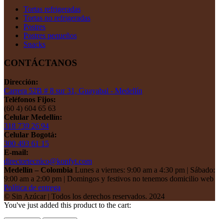
Tortas refrigeradas
Tortas no refrigeradas
Postres
Postres pequeños
Snacks
CONTÁCTANOS
Dirección:
Carrera 52B # 8 sur 31, Guayabal - Medellín
Teléfonos Fijos:
(60 4) 604 65 63
Celular Medellín:
318 739 26 94
Celular Bogotá:
300 493 61 15
E-mail:
directortecnico@konfyt.com
Medellín – Colombia
Lunes a viernes: 9:00 am a 4:30 pm | Sábado:
9:00 am a 2:00 pm | Domingos y festivos no tenemos domicilio web
Política de entrega
© Sin Azúcar | Todos los derechos reservados. 2024
You've just added this product to the cart: