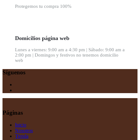
Protegemos tu compra 100%
Domicilios página web
Lunes a viernes: 9:00 am a 4:30 pm | Sábado: 9:00 am a
2:00 pm | Domingos y festivos no tenemos domicilio
web
Síguenos
Páginas
Inicio
Nosotros
Tienda