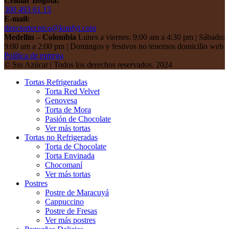
Celular Bogotá:
300 493 61 15
E-mail:
directortecnico@konfyt.com
Medellín – Colombia
Lunes a viernes: 9:00 am a 4:30 pm | Sábado:
9:00 am a 2:00 pm | Domingos y festivos no tenemos domicilio web
Política de entrega
© Sin Azúcar | Todos los derechos reservados. 2024
Tortas Refrigeradas
Torta Red Velvet
Genovesa
Torta de Mora
Pasión de Chocolate
Ver más tortas
Tortas no Refrigeradas
Torta de Chocolate
Torta Envinada
Chocomaní
Ver más tortas
Postres
Postre de Maracuyá
Cappuccino
Postre de Fresas
Ver más postres